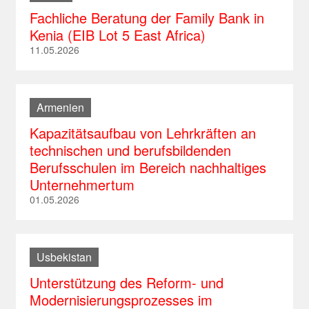
Fachliche Beratung der Family Bank in
Südafrika
Peru
Vietnam
Russland
Kenia (EIB Lot 5 East Africa)
Tansania
St. Lucia
Serbien
11.05.2026
Togo
St. Kitts und Nevis
Slowakei
Uganda
St. Vincent und die Grenadinen
Slowenien
Armenien
Trinidad und Tobago
Tschechische Republik
Kapazitätsaufbau von Lehrkräften an
Türkei
technischen und berufsbildenden
Berufsschulen im Bereich nachhaltiges
Ukraine
Unternehmertum
Ungarn
01.05.2026
Usbekistan
Unterstützung des Reform- und
Modernisierungsprozesses im