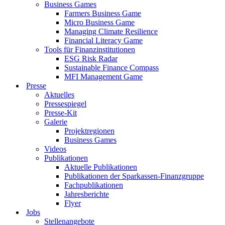
Business Games
Farmers Business Game
Micro Business Game
Managing Climate Resilience
Financial Literacy Game
Tools für Finanzinstitutionen
ESG Risk Radar
Sustainable Finance Compass
MFI Management Game
Presse
Aktuelles
Pressespiegel
Presse-Kit
Galerie
Projektregionen
Business Games
Videos
Publikationen
Aktuelle Publikationen
Publikationen der Sparkassen-Finanzgruppe
Fachpublikationen
Jahresberichte
Flyer
Jobs
Stellenangebote