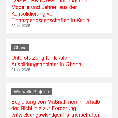
CGAP - BRIDGES - Internationale
Modelle und Lehren aus der
Südafrika
Peru
Vietnam
Russland
Konsolidierung von
Tansania
St. Lucia
Serbien
Finanzgenossenschaften in Kenia
Togo
St. Kitts und Nevis
26.11.2025
Slowakei
Uganda
St. Vincent und die Grenadinen
Slowenien
Trinidad und Tobago
Tschechische Republik
Ghana
Türkei
Unterstützung für lokale
Ausbildungsanbieter in Ghana
Ukraine
01.11.2025
Ungarn
Weltweite Projekte
Begleitung von Maßnahmen innerhalb
der Richtlinie zur Förderung
entwicklungswichtiger Partnerschaften