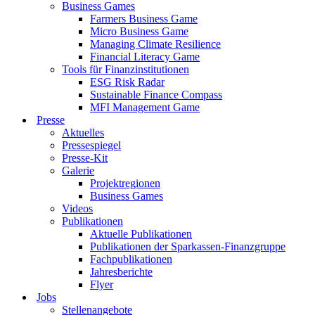
Business Games
Farmers Business Game
Micro Business Game
Managing Climate Resilience
Financial Literacy Game
Tools für Finanzinstitutionen
ESG Risk Radar
Sustainable Finance Compass
MFI Management Game
Presse
Aktuelles
Pressespiegel
Presse-Kit
Galerie
Projektregionen
Business Games
Videos
Publikationen
Aktuelle Publikationen
Publikationen der Sparkassen-Finanzgruppe
Fachpublikationen
Jahresberichte
Flyer
Jobs
Stellenangebote