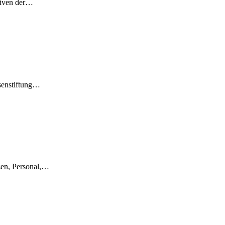
ativen der…
ssenstiftung…
zen, Personal,…