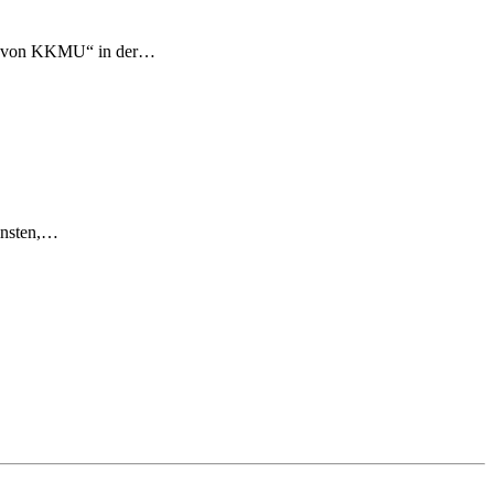
eit von KKMU“ in der…
einsten,…