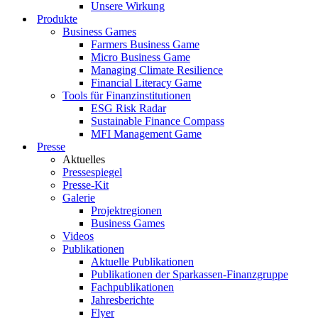
Unsere Wirkung
Produkte
Business Games
Farmers Business Game
Micro Business Game
Managing Climate Resilience
Financial Literacy Game
Tools für Finanzinstitutionen
ESG Risk Radar
Sustainable Finance Compass
MFI Management Game
Presse
Aktuelles
Pressespiegel
Presse-Kit
Galerie
Projektregionen
Business Games
Videos
Publikationen
Aktuelle Publikationen
Publikationen der Sparkassen-Finanzgruppe
Fachpublikationen
Jahresberichte
Flyer