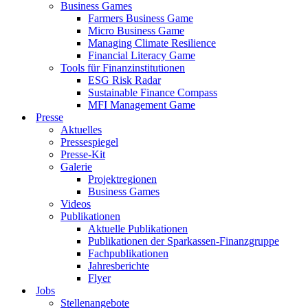
Business Games
Farmers Business Game
Micro Business Game
Managing Climate Resilience
Financial Literacy Game
Tools für Finanzinstitutionen
ESG Risk Radar
Sustainable Finance Compass
MFI Management Game
Presse
Aktuelles
Pressespiegel
Presse-Kit
Galerie
Projektregionen
Business Games
Videos
Publikationen
Aktuelle Publikationen
Publikationen der Sparkassen-Finanzgruppe
Fachpublikationen
Jahresberichte
Flyer
Jobs
Stellenangebote