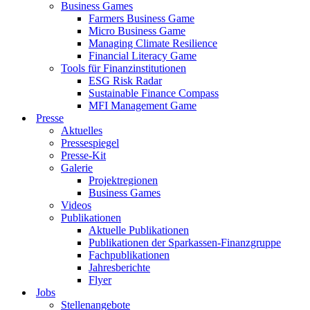
Business Games
Farmers Business Game
Micro Business Game
Managing Climate Resilience
Financial Literacy Game
Tools für Finanzinstitutionen
ESG Risk Radar
Sustainable Finance Compass
MFI Management Game
Presse
Aktuelles
Pressespiegel
Presse-Kit
Galerie
Projektregionen
Business Games
Videos
Publikationen
Aktuelle Publikationen
Publikationen der Sparkassen-Finanzgruppe
Fachpublikationen
Jahresberichte
Flyer
Jobs
Stellenangebote