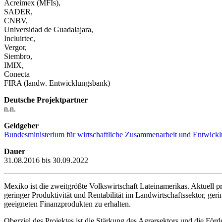
Acreimex (MFIs),
SADER,
CNBV,
Universidad de Guadalajara,
Incluirtec,
Vergor,
Siembro,
IMIX,
Conecta
FIRA (landw. Entwicklungsbank)
Deutsche Projektpartner
n.n.
Geldgeber
Bundesministerium für wirtschaftliche Zusammenarbeit und Entwic
Dauer
31.08.2016 bis 30.09.2022
Mexiko ist die zweitgrößte Volkswirtschaft Lateinamerikas. Aktuell 
geringer Produktivität und Rentabilität im Landwirtschaftssektor, ge
geeigneten Finanzprodukten zu erhalten.
Oberziel des Projektes ist die Stärkung des Agrarsektors und die F