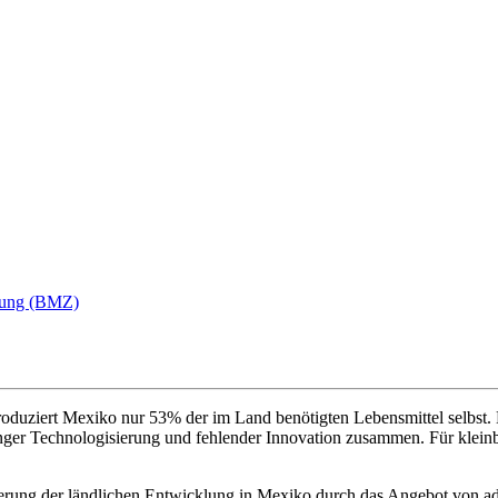
klung (BMZ)
produziert Mexiko nur 53% der im Land benötigten Lebensmittel selbst.
ringer Technologisierung und fehlender Innovation zusammen. Für kleinb
örderung der ländlichen Entwicklung in Mexiko durch das Angebot von a