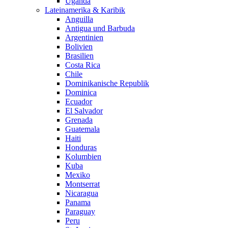
Uganda
Lateinamerika & Karibik
Anguilla
Antigua und Barbuda
Argentinien
Bolivien
Brasilien
Costa Rica
Chile
Dominikanische Republik
Dominica
Ecuador
El Salvador
Grenada
Guatemala
Haiti
Honduras
Kolumbien
Kuba
Mexiko
Montserrat
Nicaragua
Panama
Paraguay
Peru