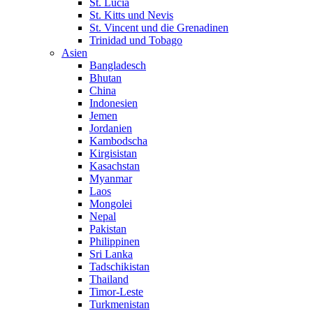
St. Lucia
St. Kitts und Nevis
St. Vincent und die Grenadinen
Trinidad und Tobago
Asien
Bangladesch
Bhutan
China
Indonesien
Jemen
Jordanien
Kambodscha
Kirgisistan
Kasachstan
Myanmar
Laos
Mongolei
Nepal
Pakistan
Philippinen
Sri Lanka
Tadschikistan
Thailand
Timor-Leste
Turkmenistan