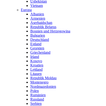
Usbekistan
Vietnam
Europa
Albanien
Armenien
Aserbaidschan
Republik Belarus
Bosnien und Herzegowina
Bulgarien
Deutschland
Estland
Georgien
Griechenland
Irland
Kosovo
Kroatien
Lettland
Litauen
Republik Moldau
Montenegro
Nordmazedonien
Polen
Rumänien
Russland
Serbien