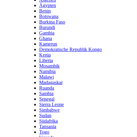
Ägypten
Benin
Botswana
Burkina Faso
Burundi
Gambia
Ghana
Kamerun
Demokratische Republik Kongo
Kenia
Liberia
Mosambik
Namibia
Malawi
Madagaskar
Ruanda
Sambia
Senegal
Sierra Leone
Simbabwe
Sudan
Südafrika
Tansania
Togo