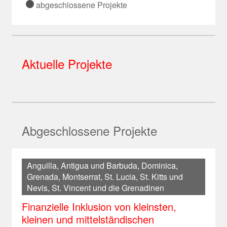
abgeschlossene Projekte
Demokratische Republik Kongo
Ecuador
Kasachstan
Estland
Kenia
El Salvador
Myanmar
Georgien
Liberia
Grenada
Laos
Griechenland
Aktuelle Projekte
Mosambik
Guatemala
Mongolei
Irland
Namibia
Haiti
Nepal
Kosovo
Malawi
Honduras
Pakistan
Kroatien
Madagaskar
Kolumbien
Philippinen
Lettland
Abgeschlossene Projekte
Ruanda
Kuba
Sri Lanka
Litauen
Sambia
Mexiko
Tadschikistan
Republik Moldau
Anguilla, Antigua und Barbuda, Dominica,
Senegal
Montserrat
Thailand
Montenegro
Grenada, Montserrat, St. Lucia, St. Kitts und
Sierra Leone
Nevis, St. Vincent und die Grenadinen
Nicaragua
Timor-Leste
Nordmazedonien
Simbabwe
Finanzielle Inklusion von kleinsten,
Panama
Turkmenistan
Polen
kleinen und mittelständischen
Sudan
Paraguay
Usbekistan
Rumänien