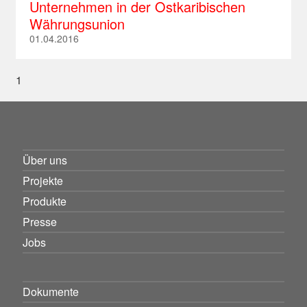
Unternehmen in der Ostkaribischen
Südafrika
Peru
Vietnam
Währungsunion
Russland
01.04.2016
Tansania
St. Lucia
Serbien
Togo
St. Kitts und Nevis
Slowakei
1
Uganda
St. Vincent und die Grenadinen
Slowenien
Trinidad und Tobago
Tschechische Republik
Türkei
Über uns
Ukraine
Projekte
Ungarn
Produkte
Presse
Jobs
Dokumente