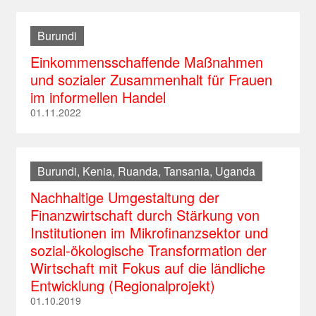
Südafrika
Peru
Vietnam
Russland
Burundi
Tansania
St. Lucia
Serbien
Einkommensschaffende Maßnahmen
Togo
St. Kitts und Nevis
Slowakei
und sozialer Zusammenhalt für Frauen
Uganda
St. Vincent und die Grenadinen
im informellen Handel
Slowenien
01.11.2022
Trinidad und Tobago
Tschechische Republik
Türkei
Burundi, Kenia, Ruanda, Tansania, Uganda
Ukraine
Nachhaltige Umgestaltung der
Ungarn
Finanzwirtschaft durch Stärkung von
Institutionen im Mikrofinanzsektor und
sozial-ökologische Transformation der
Wirtschaft mit Fokus auf die ländliche
Entwicklung (Regionalprojekt)
01.10.2019