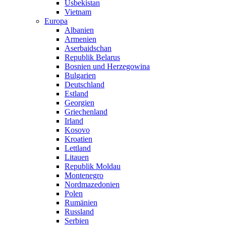
Usbekistan
Vietnam
Europa
Albanien
Armenien
Aserbaidschan
Republik Belarus
Bosnien und Herzegowina
Bulgarien
Deutschland
Estland
Georgien
Griechenland
Irland
Kosovo
Kroatien
Lettland
Litauen
Republik Moldau
Montenegro
Nordmazedonien
Polen
Rumänien
Russland
Serbien