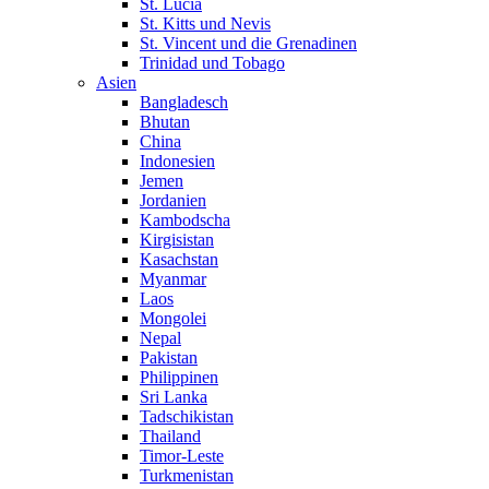
St. Lucia
St. Kitts und Nevis
St. Vincent und die Grenadinen
Trinidad und Tobago
Asien
Bangladesch
Bhutan
China
Indonesien
Jemen
Jordanien
Kambodscha
Kirgisistan
Kasachstan
Myanmar
Laos
Mongolei
Nepal
Pakistan
Philippinen
Sri Lanka
Tadschikistan
Thailand
Timor-Leste
Turkmenistan