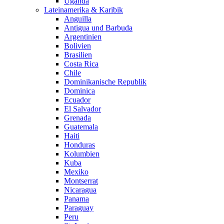
Uganda
Lateinamerika & Karibik
Anguilla
Antigua und Barbuda
Argentinien
Bolivien
Brasilien
Costa Rica
Chile
Dominikanische Republik
Dominica
Ecuador
El Salvador
Grenada
Guatemala
Haiti
Honduras
Kolumbien
Kuba
Mexiko
Montserrat
Nicaragua
Panama
Paraguay
Peru