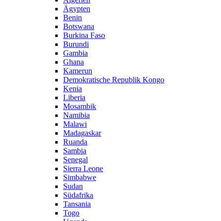
Ägypten
Benin
Botswana
Burkina Faso
Burundi
Gambia
Ghana
Kamerun
Demokratische Republik Kongo
Kenia
Liberia
Mosambik
Namibia
Malawi
Madagaskar
Ruanda
Sambia
Senegal
Sierra Leone
Simbabwe
Sudan
Südafrika
Tansania
Togo