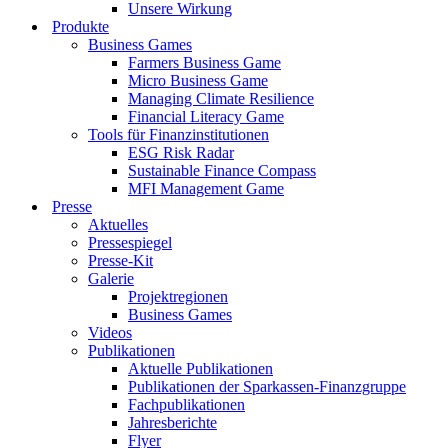
Unsere Wirkung
Produkte
Business Games
Farmers Business Game
Micro Business Game
Managing Climate Resilience
Financial Literacy Game
Tools für Finanzinstitutionen
ESG Risk Radar
Sustainable Finance Compass
MFI Management Game
Presse
Aktuelles
Pressespiegel
Presse-Kit
Galerie
Projektregionen
Business Games
Videos
Publikationen
Aktuelle Publikationen
Publikationen der Sparkassen-Finanzgruppe
Fachpublikationen
Jahresberichte
Flyer