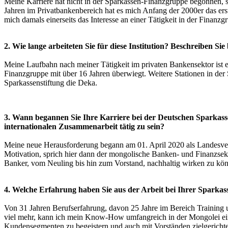
Meine Karriere hat nicht in der Sparkassen-Finanzgruppe begonnen, 
Jahren im Privatbankenbereich hat es mich Anfang der 2000er das ers
mich damals einerseits das Interesse an einer Tätigkeit in der Finanz
2. Wie lange arbeiteten Sie für diese Institution? Beschreiben Si
Meine Laufbahn nach meiner Tätigkeit im privaten Bankensektor ist 
Finanzgruppe mit über 16 Jahren überwiegt. Weitere Stationen in de
Sparkassenstiftung die Deka.
3. Wann begannen Sie Ihre Karriere bei der Deutschen Sparkassen
internationalen Zusammenarbeit tätig zu sein?
Meine neue Herausforderung begann am 01. April 2020 als Landesvert
Motivation, sprich hier dann der mongolische Banken- und Finanzsek
Banker, vom Neuling bis hin zum Vorstand, nachhaltig wirken zu kö
4. Welche Erfahrung haben Sie aus der Arbeit bei Ihrer Sparkas
Von 31 Jahren Berufserfahrung, davon 25 Jahre im Bereich Training 
viel mehr, kann ich mein Know-How umfangreich in der Mongolei ein
Kundensegmenten zu begeistern und auch mit Vorständen zielgerichtet