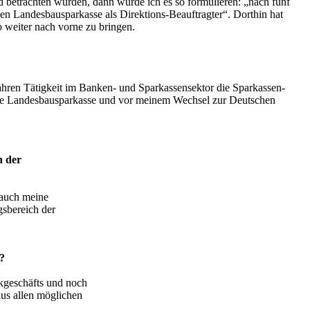
 betrachten würden, dann würde ich es so formulieren: „nach fünf
en Landesbausparkasse als Direktions-Beauftragter“. Dorthin hat
b weiter nach vorne zu bringen.
ahren Tätigkeit im Banken- und Sparkassensektor die Sparkassen-
sche Landesbausparkasse und vor meinem Wechsel zur Deutschen
n der
 auch meine
gsbereich der
?
nkgeschäfts und noch
us allen möglichen