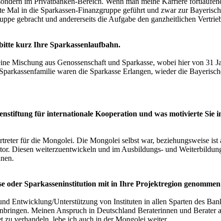
sondern im Privatbanken-Bereich. Wenn man meine Karriere fortlaufend
te Mal in die Sparkassen-Finanzgruppe geführt und zwar zur Bayerisch
gruppe gebracht und andererseits die Aufgabe den ganzheitlichen Vertrie
e bitte kurz Ihre Sparkassenlaufbahn.
eine Mischung aus Genossenschaft und Sparkasse, wobei hier von 31 J
r Sparkassenfamilie waren die Sparkasse Erlangen, wieder die Bayeri
stiftung für internationale Kooperation und was motivierte Sie i
reter für die Mongolei. Die Mongolei selbst war, beziehungsweise ist
tor. Diesen weiterzuentwickeln und im Ausbildungs- und Weiterbildun
nnen.
se oder Sparkasseninstitution mit in Ihre Projektregion genommen
und Entwicklung/Unterstützung von Instituten in allen Sparten des Ba
bringen. Meinen Anspruch in Deutschland Beraterinnen und Berater a
 zu verhandeln, lebe ich auch in der Mongolei weiter.