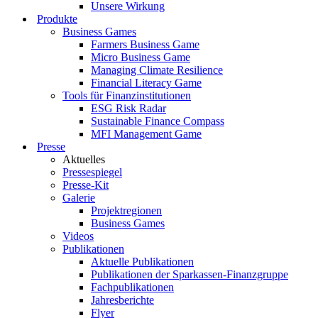
Unsere Wirkung
Produkte
Business Games
Farmers Business Game
Micro Business Game
Managing Climate Resilience
Financial Literacy Game
Tools für Finanzinstitutionen
ESG Risk Radar
Sustainable Finance Compass
MFI Management Game
Presse
Aktuelles
Pressespiegel
Presse-Kit
Galerie
Projektregionen
Business Games
Videos
Publikationen
Aktuelle Publikationen
Publikationen der Sparkassen-Finanzgruppe
Fachpublikationen
Jahresberichte
Flyer